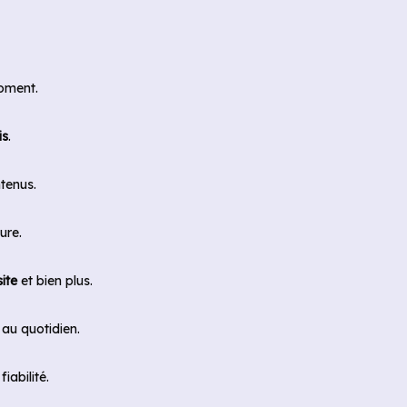
moment.
is
.
tenus.
ure.
ite
et bien plus.
 au quotidien.
iabilité.