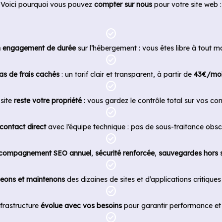
Voici pourquoi vous pouvez
compter sur nous
pour votre site web :
check_circle
 engagement de durée
sur l’hébergement : vous êtes libre à tout 
check_circle
as de frais cachés
: un tarif clair et transparent, à partir de
43€/mo
check_circle
 site
reste votre propriété
: vous gardez le contrôle total sur vos con
check_circle
contact direct
avec l’équipe technique : pas de sous-traitance obsc
check_circle
compagnement SEO annuel
,
sécurité renforcée
,
sauvegardes hors s
check_circle
eons et maintenons
des dizaines de sites et d’applications critiques
check_circle
nfrastructure
évolue avec vos besoins
pour garantir performance et f
check_circle