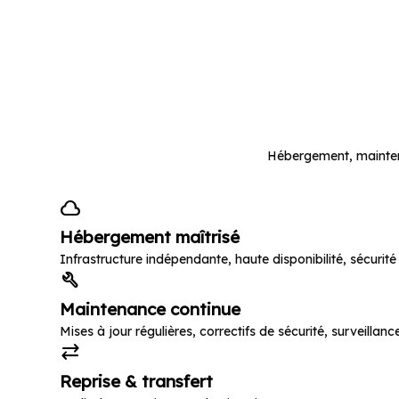
De
Hébergement, maintena
cloud
Hébergement maîtrisé
Infrastructure indépendante, haute disponibilité, sécurit
build
Maintenance continue
Mises à jour régulières, correctifs de sécurité, surveill
sync_alt
Reprise & transfert