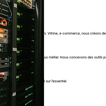
erne et adapté à vos objectifs. Vitrine, e-commerce, nous créons d
e, pensée pour vos processus métier. Nous concevons des outils pe
e tout, vous restez concentré sur l’essentiel.