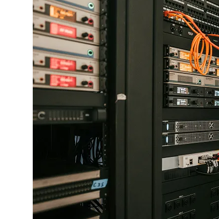
Actualités
Contact
Découvrir nos services
Site internet
Attirez plus de clients avec un site web sur mesure, mod
pour convertir.
Application web
Gagnez en efficacité avec une application web sur mesur
adaptés à vos besoins spécifiques.
Hébergement & Maintenance
Votre site reste en ligne, sécurisé et à jour. On s’occupe d