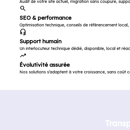
Audit de votre site actuel, migration sans coupure, support
search
SEO & performance
Optimisation technique, conseils de référencement local,
headset_mic
Support humain
Un interlocuteur technique dédié, disponible, local et réacti
trending_up
Évolutivité assurée
Nos solutions s’adaptent à votre croissance, sans coût cac
Trans