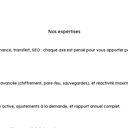
Nos expertises
s services complets pour votre s
nce, transfert, SEO : chaque axe est pensé pour vous apporter p
é avancée (chiffrement, pare-feu, sauvegardes), et réactivité maxim
ance active, ajustements à la demande, et rapport annuel complet.