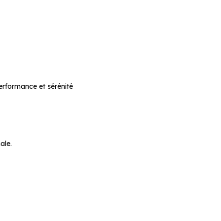
ite
erformance et sérénité
ale.